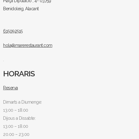
Plaça Diputació , 4- 03759
Benidoleig, Alacant
615092515
hola@marerestaurant.com
.
HORARIS
Reserva
Dimarts a Diumenge:
13.00 – 18.00
Dijous a Dissabte:
13.00 – 18.00
20.00 – 23.00