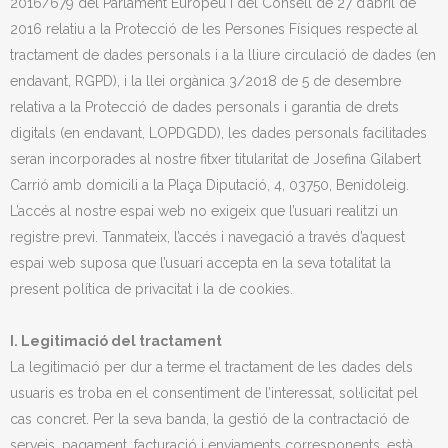
2016/679 del Parlament Europeu i del Consell de 27 d’abril de
2016 relatiu a la Protecció de les Persones Físiques respecte al
tractament de dades personals i a la lliure circulació de dades (en
endavant, RGPD), i la llei orgànica 3/2018 de 5 de desembre
relativa a la Protecció de dades personals i garantia de drets
digitals (en endavant, LOPDGDD), les dades personals facilitades
seran incorporades al nostre fitxer titularitat de Josefina Gilabert
Carrió amb domicili a la Plaça Diputació, 4, 03750, Benidoleig.
L’accés al nostre espai web no exigeix que l’usuari realitzi un
registre previ. Tanmateix, l’accés i navegació a través d’aquest
espai web suposa que l’usuari accepta en la seva totalitat la
present política de privacitat i la de cookies.
I. Legitimació del tractament
La legitimació per dur a terme el tractament de les dades dels
usuaris es troba en el consentiment de l’interessat, sol·licitat pel
cas concret. Per la seva banda, la gestió de la contractació de
serveis, pagament, facturació i enviaments corresponents, està