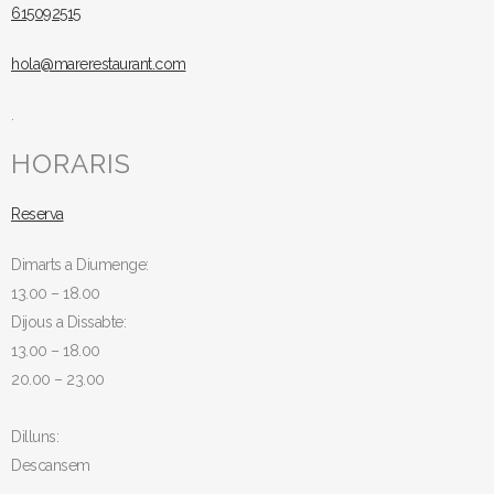
615092515
hola@marerestaurant.com
.
HORARIS
Reserva
Dimarts a Diumenge:
13.00 – 18.00
Dijous a Dissabte:
13.00 – 18.00
20.00 – 23.00
Dilluns:
Descansem